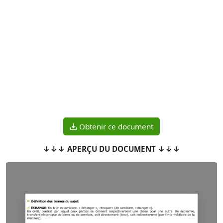
Obtenir ce document
↓↓↓ APERÇU DU DOCUMENT ↓↓↓