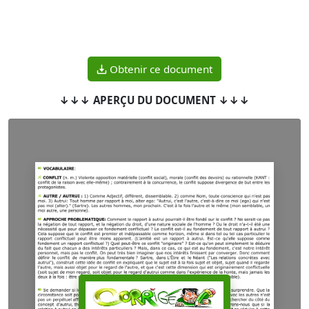
Obtenir ce document
↓↓↓ APERÇU DU DOCUMENT ↓↓↓