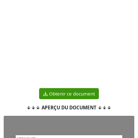
Obtenir ce document
↓↓↓ APERÇU DU DOCUMENT ↓↓↓