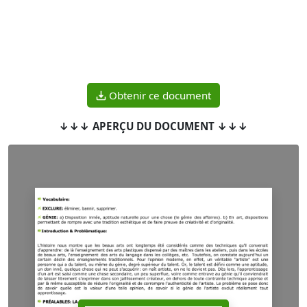
Obtenir ce document
↓↓↓ APERÇU DU DOCUMENT ↓↓↓