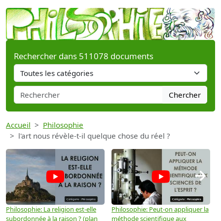
Rechercher dans 511078 documents
Chercher
Accueil
Philosophie
l'art nous révèle-t-il quelque chose du réel ?
→
Philosophie: La religion est-elle
Philosophie: Peut-on appliquer la
P
subordonnée à la raison ? (plan
méthode scientifique aux
n