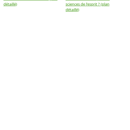
détaillé)
sciences de l'esprit ? (plan
détaillé)