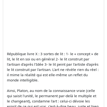
République livre X : 3 sortes de lit : 1- le « concept » de
lit, le lit en soi ou en général 2- le lit construit par
l'artisan d'après l'Idée 3- le lit peint par l'artiste d'après
le lit construit par l'artisan. L'art ne révèle rien du réel :
il mime la réalité qui est elle-même un reflet du
monde intelligible.
Ainsi, Platon, au nom de la connaissance vraie (celle
qui saisit l'unité, le permanent par-delà le multiple et
le changeant), condamne l'art : celui-ci dévoie les
esprit de ce qui est vrai, c'est-à-dire beau, juste et bien.