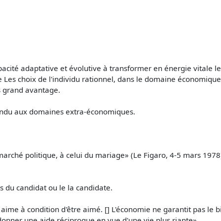
acité adaptative et évolutive à transformer en énergie vitale l
e Les choix de l'individu rationnel, dans le domaine économique
us grand avantage.
tendu aux domaines extra-économiques.
 marché politique, à celui du mariage» (Le Figaro, 4-5 mars 197
s du candidat ou le la candidate.
ime à condition d'être aimé. [] L'économie ne garantit pas le
e donner une aide réciproque en vue d'une vie plus riante».