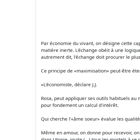
Par économie du vivant, on désigne cette cap
matière inerte. L'échange obéit à une logiqu
autrement dit, l'échange doit procurer le pl
Ce principe de «maximisation» peut-être é
«L'économiste, déclare J.J.
Rosa, peut appliquer ses outils habituels au
pour fondement un calcul d'intérêt.
Qui cherche l'«âme soeur» évalue les qualité
Même en amour, on donne pour recevoir, on a
dans Utopie, invite (...) tous les mortels à s