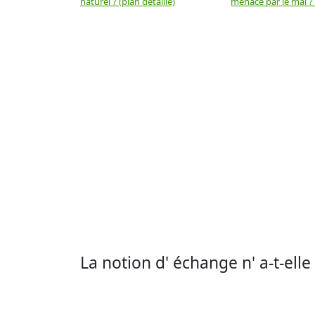
naturel ? (plan détaillé)
menacé par le mal ? (
La notion d' échange n' a-t-el