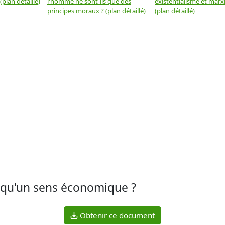
plan détaillé)
l'homme ne sont-ils que des
existentialisme et marx
principes moraux ? (plan détaillé)
(plan détaillé)
le qu'un sens économique ?
Obtenir ce document