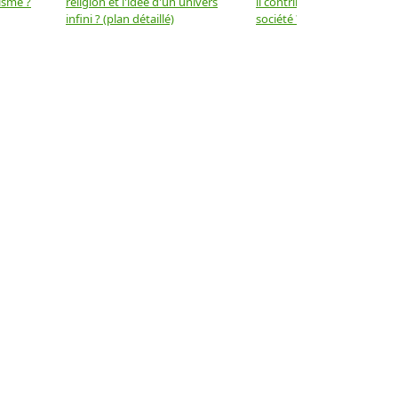
isme ?
religion et l'idée d'un univers
il contribuer au progrès de 
infini ? (plan détaillé)
société ? (plan détaillé)