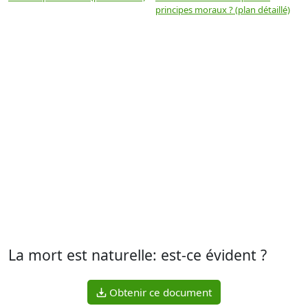
principes moraux ? (plan détaillé)
(
La mort est naturelle: est-ce évident ?
Obtenir ce document