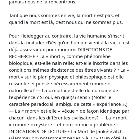
jamais nous ne la rencontrons.
Tant que nous sommes en vie, la mort n'est pas; et
quand la mort est là, c'est nous qui ne sommes plus.
Pour Heidegger au contraire, la vie humaine s'inscrit
dans la finitude: «Dès qu'un humain vient à la vie, il est
déjà assez vieux pour mourir». DIRECTIONS DE
RECHERCHE • La « mort », comme phénomène
biologique, est-elle nain relie; est-elle inscrite dans les
conditions mêmes d'existence des êtres vivants ? • La «
mort » sur le plan physique et philosophique est-elle
ressentie et pensée nécessairement comme «
naturelle »? — La « mort » est-elle du domaine de
l'expérience ? Si oui, en quel(s) sens ? (Noter le
caractère paradoxal, ambigu de cette « expérience ».)
— La « mort » est-elle « vécue » de façon identique par
chacun, dans les différentes civilisations? — La « mort
» comme « mystère » et non comme « problème ».
INDICATIONS DE LECTURE • La Mort de Jankélévitch
(Flammarion) notamment pages 5 à 7 : « D'un côté, la