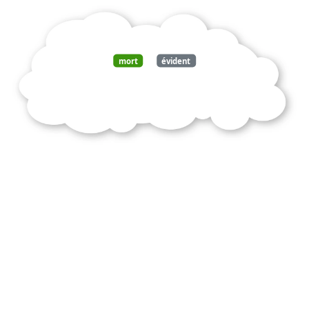
mort
évident