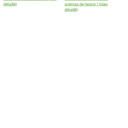
détaillé)
sciences de l'esprit ? (plan
détaillé)