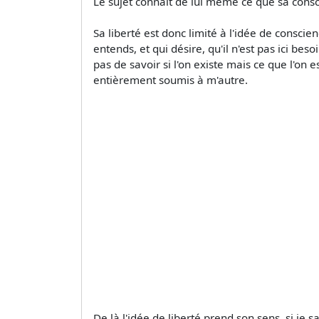
Le sujet connaît de lui même ce que sa consc
Sa liberté est donc limité à l'idée de conscien
entends, et qui désire, qu'il n'est pas ici be
pas de savoir si l'on existe mais ce que l'on e
entièrement soumis à m'autre.
De là l'idée de liberté prend son sens, si je s