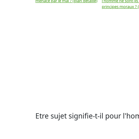
menacé par le mal ? (plan détaillé)
l'homme ne sont-ils
principes moraux ? (
Etre sujet signifie-t-il pour l'h