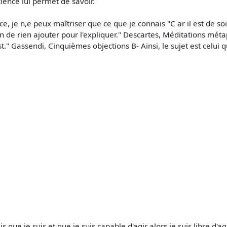
ience lui permet de savoir.
ce, je n,e peux maîtriser que ce que je connais "C ar il est de so
soin de rien ajouter pour l'expliquer." Descartes, Méditations méta
st." Gassendi, Cinquièmes objections B- Ainsi, le sujet est celui 
ais que je suis et que je suis capable d'agir alors je suis libre 