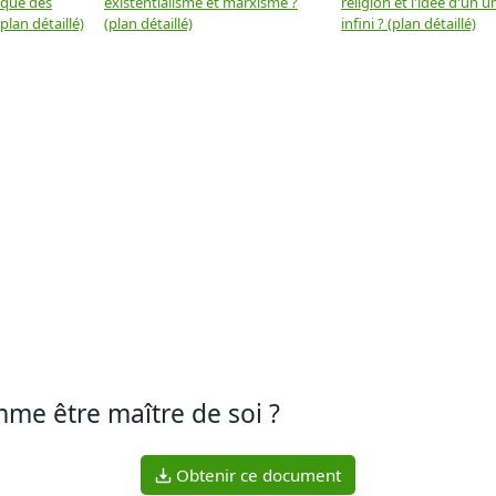
 que des
existentialisme et marxisme ?
religion et l'idée d'un u
plan détaillé)
(plan détaillé)
infini ? (plan détaillé)
omme être maître de soi ?
Obtenir ce document