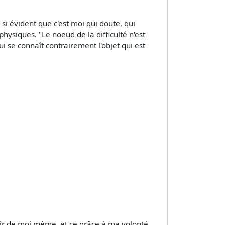
i si évident que c'est moi qui doute, qui
physiques. "Le noeud de la difficulté n'est
qui se connaît contrairement l'objet qui est
d'agir de moi même, et ce grâce à ma volonté,