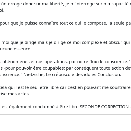
 m'interroge donc sur ma liberté, je m'interroge sur ma capacité 
i.
our que je puisse connaître tout ce qui le compose, la seule pa
e moi que je dirige mais je dirige ce moi complexe et obscur qui me
 aucune essence.
 phénomènes et nos opérations, par notre flux de conscience."
s -pour pouvoir être coupables: par conséquent toute action de
nscience." Nietzsche, Le crépuscule des idoles Conclusion.
r cela qu'il est le seul être libre car c'est en pouvant me soustr
rise mes actes.
 il est également condamné à être libre SECONDE CORRECTION ...