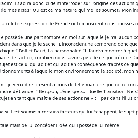
d'agir? Il s'agira donc ici de s'interroger sur l'origine des actions 
 de mes actes? Ou est ce ma nature qui me les soumet? Mon inco
 célèbre expression de Freud sur l'inconscient nous pousse à no
e e possède une part sombre en moi sur laquelle je n'ai aucun pou
cient dans que je le sache "L'inconscient ne comprend donc que c
ique." Boll et Baud, La personnalité "Il faudra montrer à quel
 l'image de l'action, combien nous savons peu de ce qui précède l
e sujet est celui qui agit et qui agit en conséquence d'après ce qu
itionnements à laquelle mon environnement, la société, mon his
ent -je veux dire présent à nous de telle manière que notre consc
ndre d'étranger." Bergson, L'énergie spirituelle Transition: Ne s'a
jet en tant que maître de ses actions ne vit il pas dans l'illusion 
 si il est soumis à certains facteurs qui lui échappent, le sujet 
é totale mais de lui concéder l'idée qu'il possède lui même.