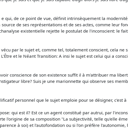
 e qui, de ce point de vue, définit intrinsèquement la modernité,
a source de ses représentations et de ses actes, comme leur f
chanalyse existentielle rejette le postulat de l'inconscient: le fai
 vécu par le sujet et, comme tel, totalement conscient, cela ne 
 L'Être et le Néant Transition: A insi le sujet est celui qui a con
d'avoir conscience de son existence suffit il à m'attribuer ma libe
l'instigateur libre? Suis je une marionnette qui observe ses me
lificatif personnel que le sujet emploie pour se désigner, c'est à 
ose: qui est il? Est ce un agent constitué par autrui, par l'inconsc
rte l'origine de sa composition "La subjectivité, telle qu'elle 
sparence à soi) et l'autofondation ou si l'on préfère l'autonomie,