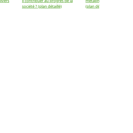
nivers
il contribuer au progrès de la
métaphysique à la physiqu
société ? (plan détaillé)
(plan détaillé)