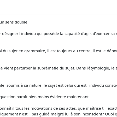
un sens double.
désigner l'individu qui possède la capacité d'agir, d'exercer sa v
oi du sujet en grammaire, il est toujours au centre, il est le dé
vient perturber la suprématie du sujet. Dans l'étymologie, le suj
rôle, soumis à sa nature, le sujet est celui qui est l'individu cons
 question paraît bien moins évidente maintenant.
onnaît il tous les motivations de ses actes, que maîtrise t il ex
ogiquement n'est il pas guidé malgré lui à son inconscient? Quoi qu