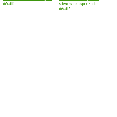
détaillé)
sciences de l'esprit ? (plan
détaillé)