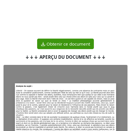
Obtenir ce document
↓↓↓ APERÇU DU DOCUMENT ↓↓↓