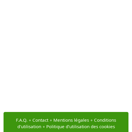
F.A.Q.
∘
Contact
∘
Mentions légales
∘
Conditions
d'utilisation
∘
Politique d’utilisation des cookies