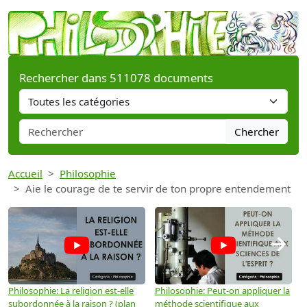
Rechercher dans 511078 documents
Chercher
Accueil
Philosophie
Aie le courage de te servir de ton propre entendement
→
Philosophie: La religion est-elle
Philosophie: Peut-on appliquer la
P
subordonnée à la raison ? (plan
méthode scientifique aux
n