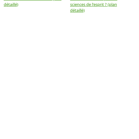
détaillé)
sciences de l'esprit ? (plan
détaillé)