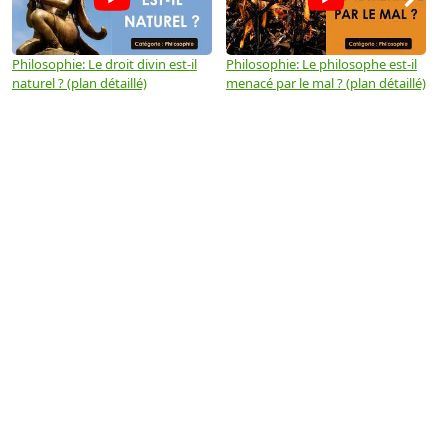
Philosophie: Le droit divin est-il
Philosophie: Le philosophe est-il
P
naturel ? (plan détaillé)
menacé par le mal ? (plan détaillé)
l
p