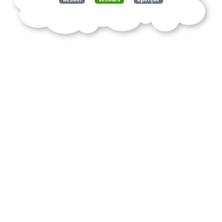
utile
provisions
égalité
disparut
propriété
introduisit
travail
devint
nécessaire
vastes
forê