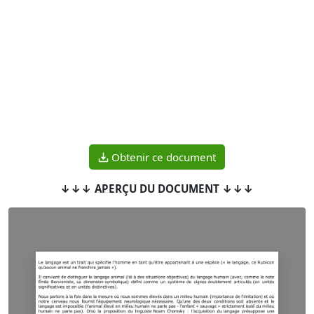
Obtenir ce document
↓↓↓ APERÇU DU DOCUMENT ↓↓↓