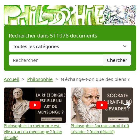
Rechercher dans 511078 documents
Chercher
Accueil
Philosophie
N'échange-t-on que des biens ?
→
Philosophie: La rhétorique est-
Philosophie: Socrate aurait il dû
P
elle un art du mensonge ? (plan
s'évader ? (plan détaillé)
s
détaillé)
(