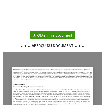
Obtenir ce document
↓↓↓ APERÇU DU DOCUMENT ↓↓↓