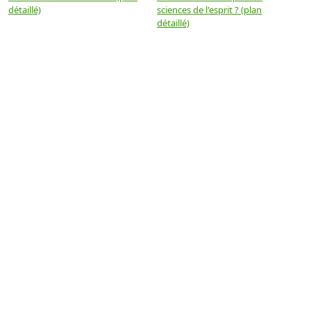
détaillé)
sciences de l'esprit ? (plan
détaillé)