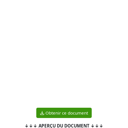
Obtenir ce document
↓↓↓ APERÇU DU DOCUMENT ↓↓↓