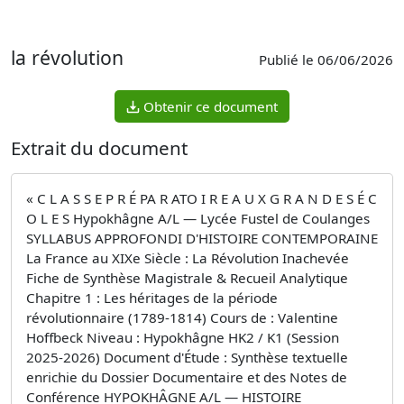
la révolution
Publié le 06/06/2026
Obtenir ce document
Extrait du document
« C L A S S E P R É PA R ATO I R E A U X G R A N D E S É C
O L E S Hypokhâgne A/L — Lycée Fustel de Coulanges
SYLLABUS APPROFONDI D'HISTOIRE CONTEMPORAINE
La France au XIXe Siècle : La Révolution Inachevée
Fiche de Synthèse Magistrale & Recueil Analytique
Chapitre 1 : Les héritages de la période
révolutionnaire (1789-1814) Cours de : Valentine
Hoffbeck Niveau : Hypokhâgne HK2 / K1 (Session
2025-2026) Document d'Étude : Synthèse textuelle
enrichie du Dossier Documentaire et des Notes de
Conférence HYPOKHÂGNE A/L — HISTOIRE