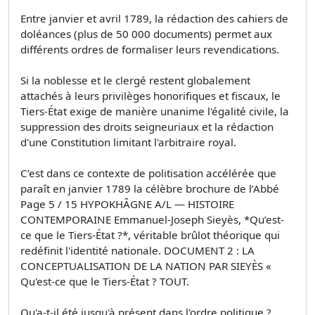
Entre janvier et avril 1789, la rédaction des cahiers de
doléances (plus de 50 000 documents) permet aux
différents ordres de formaliser leurs revendications.
Si la noblesse et le clergé restent globalement
attachés à leurs privilèges honorifiques et fiscaux, le
Tiers-État exige de manière unanime l'égalité civile, la
suppression des droits seigneuriaux et la rédaction
d'une Constitution limitant l'arbitraire royal.
C’est dans ce contexte de politisation accélérée que
paraît en janvier 1789 la célèbre brochure de l’Abbé
Page 5 / 15 HYPOKHÂGNE A/L — HISTOIRE
CONTEMPORAINE Emmanuel-Joseph Sieyès, *Qu’est-
ce que le Tiers-État ?*, véritable brûlot théorique qui
redéfinit l'identité nationale. DOCUMENT 2 : LA
CONCEPTUALISATION DE LA NATION PAR SIEYÈS «
Qu'est-ce que le Tiers-État ? TOUT.
Qu'a-t-il été jusqu'à présent dans l'ordre politique ?